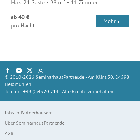
2
Max. 24 Gäste • 98 m
• 11 Zimmer
ab 40 €
Mehr
pro Nacht
© 2010-2026 SeminarhausPartner.de - Am Klint 30, 24598
Heidmühlen
Telefon:
+49 (0)4320 214
- Alle Rechte vorbehalten.
Jobs in Partnerhäusern
Über SeminarhausPartner.de
AGB