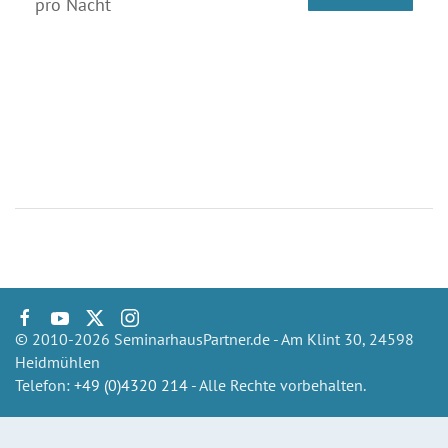
pro Nacht
© 2010-2026 SeminarhausPartner.de - Am Klint 30, 24598
Heidmühlen
Telefon:
+49 (0)4320 214
- Alle Rechte vorbehalten.