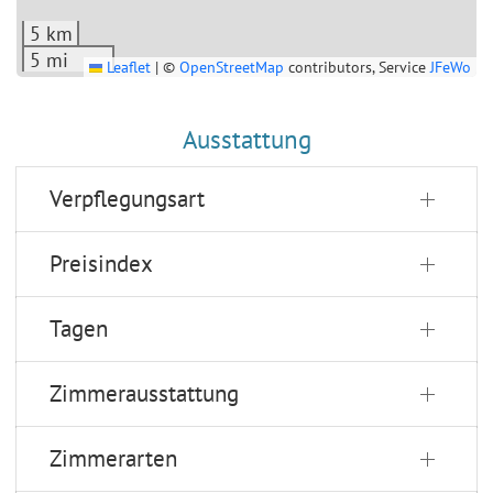
kostenlos.
5 km
Bettwäsche und Handtücher sind im Preis enthalten.
5 mi
Leaflet
|
©
OpenStreetMap
contributors, Service
JFeWo
Ausstattung
Verpflegungsart
Preisindex
Tagen
Zimmerausstattung
Zimmerarten