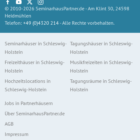
© 2010-2026 SeminarhausPartner.de - Am Klint 30, 24598
Heidmühlen
Telefon:
+49 (0)4320 214
- Alle Rechte vorbehalten.
Seminarhäuser in Schleswig-
Tagungshäuser in Schleswig-
Holstein
Holstein
Freizeithäuser in Schleswig-
Musikfreizeiten in Schleswig-
Holstein
Holstein
Hochzeitslocations in
Tagungsräume in Schleswig-
Schleswig-Holstein
Holstein
Jobs in Partnerhäusern
Über SeminarhausPartner.de
AGB
Impressum