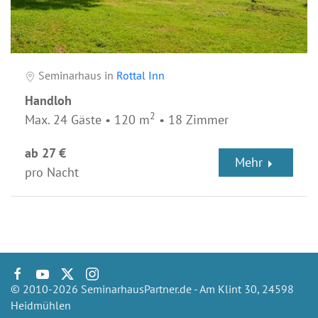
Seminarhaus in
Rottal Inn
Handloh
2
Max. 24 Gäste • 120 m
• 18 Zimmer
ab 27 €
Mehr
pro Nacht
© 2010-2026 SeminarhausPartner.de - Am Klint 30, 24598
Heidmühlen