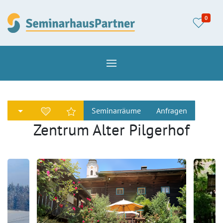
0
Seminarräume
Anfragen
Zentrum Alter Pilgerhof
Hofansicht_klein