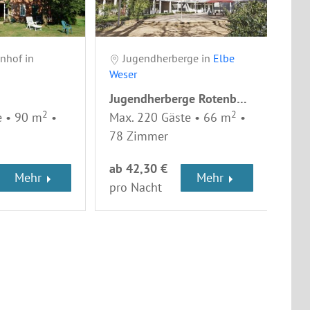
nhof in
Jugendherberge in
Elbe
S
Weser
Fes
Jugendherberge Rotenburg (Wümme)
Jug
2
2
e • 90 m
•
Max. 220 Gäste • 66 m
•
Max
78 Zimmer
36
ab 42,30 €
ab 
Mehr
Mehr
pro Nacht
pro