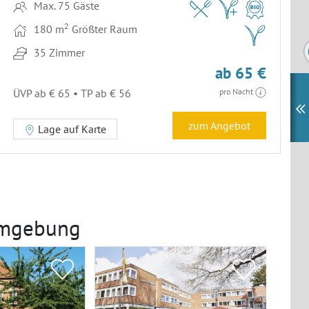
Max. 75 Gäste
2
180 m
Größter Raum
35 Zimmer
ab 65 €
ÜVP ab € 65 • TP ab € 56
pro Nacht
zum Angebot
Lage auf Karte
Umgebung