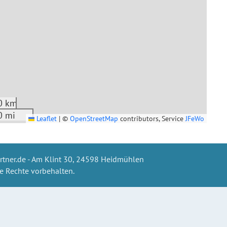
0 km
0 mi
Leaflet
|
©
OpenStreetMap
contributors, Service
JFeWo
ner.de - Am Klint 30, 24598 Heidmühlen
le Rechte vorbehalten.