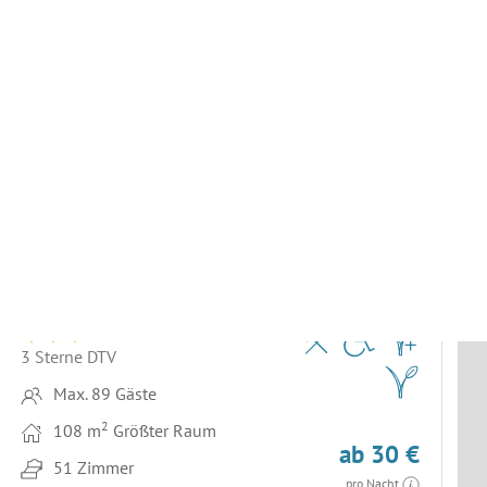
men mit Platz für Hochzeitsgäste von 30 bis 500
2
mgrößen von 35 bis
180 m
. Finden Sie passende
isen zwischen
16,20 €
und
70 €
pro Nacht und
eise Catering oder Selbstverpflegung an. Alle
n Bremen.
Hotel Backenköhler,
Tagungshotel mit 7
Seminarräumen in Ganderkesee-Stenum
3 Sterne DTV
Max. 89 Gäste
2
108 m
Größter Raum
ab 30 €
51 Zimmer
pro Nacht