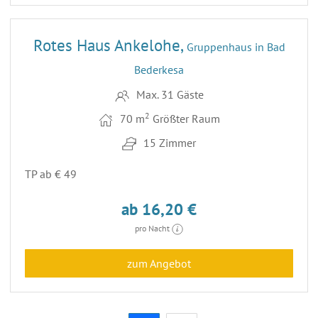
14
ENTFERNUNG 73,4 KM
Rotes Haus Ankelohe,
Gruppenhaus in Bad
Bederkesa
Max. 31 Gäste
2
70 m
Größter Raum
15 Zimmer
TP ab € 49
ab 16,20 €
pro Nacht
zum Angebot