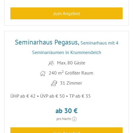
zum Angebot
26
ENTFERNUNG 60,4 KM
Seminarhaus Pegasus,
Seminarhaus mit 4
Seminarräumen in Krummendeich
Max. 80 Gäste
2
240 m
Größter Raum
31 Zimmer
ÜHP ab € 42 • ÜVP ab € 50 • TP ab € 35
ab 30 €
pro Nacht