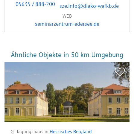
05635 / 888-200
sze.info@diako-wafkb.de
WEB
seminarzentrum-edersee.de
Ähnliche Objekte in 50 km Umgebung
Tagungshaus in
Hessisches Bergland