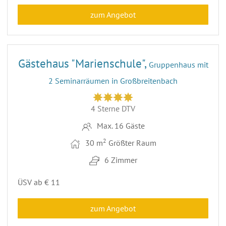
zum Angebot
41
ENTFERNUNG 44,3 KM
Gästehaus "Marienschule",
Gruppenhaus mit
2 Seminarräumen in Großbreitenbach
4 Sterne DTV
Max. 16 Gäste
2
30 m
Größter Raum
6 Zimmer
ÜSV ab € 11
zum Angebot