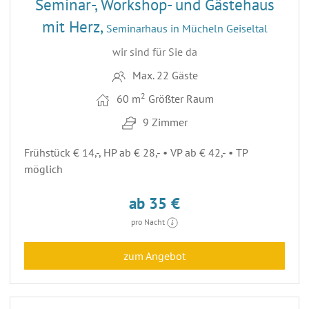
Seminar-, Workshop- und Gästehaus
mit Herz,
Seminarhaus in Mücheln Geiseltal
wir sind für Sie da
Max. 22 Gäste
2
60 m
Größter Raum
9 Zimmer
Frühstück € 14,-, HP ab € 28,- • VP ab € 42,- • TP
möglich
ab 35 €
pro Nacht
zum Angebot
12
ENTFERNUNG 64,4 KM