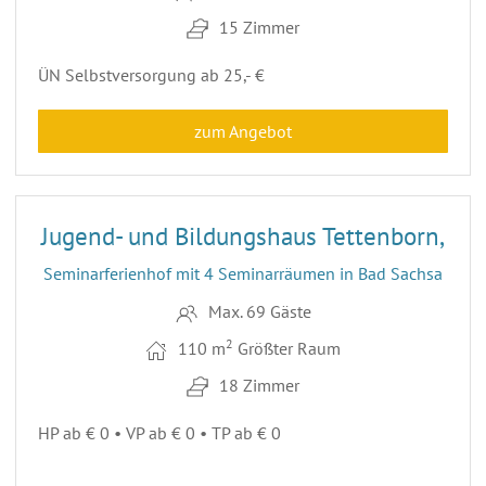
15 Zimmer
ÜN Selbstversorgung ab 25,- €
zum Angebot
23
ENTFERNUNG 72,6 KM
Jugend- und Bildungshaus Tettenborn,
Seminarferienhof mit 4 Seminarräumen in Bad Sachsa
Max. 69 Gäste
2
110 m
Größter Raum
18 Zimmer
HP ab € 0 • VP ab € 0 • TP ab € 0