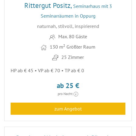
Rittergut Positz,
Seminarhaus mit 3
Seminarräumen in Oppurg
naturnah, stilvoll, inspirierend
Max. 80 Gäste
2
130 m
Größter Raum
25 Zimmer
HP ab € 45 • VP ab € 70 • TP ab € 0
ab 25 €
pro Nacht
zum Angebot
29
ENTFERNUNG 64,3 KM