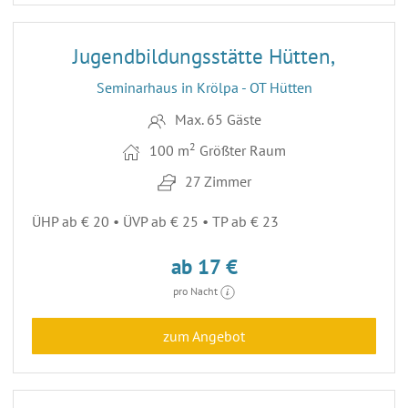
22
ENTFERNUNG 45,7 KM
Jugendbildungsstätte Hütten,
Seminarhaus in Krölpa - OT Hütten
Max. 65 Gäste
2
100 m
Größter Raum
27 Zimmer
ÜHP ab € 20 • ÜVP ab € 25 • TP ab € 23
ab 17 €
pro Nacht
zum Angebot
30
ENTFERNUNG 52,9 KM