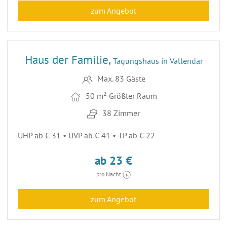
zum Angebot
11
Haus der Familie,
Tagungshaus in Vallendar
Max. 83 Gäste
2
50 m
Größter Raum
38 Zimmer
ÜHP ab € 31 • ÜVP ab € 41 • TP ab € 22
ab 23 €
pro Nacht
zum Angebot
14