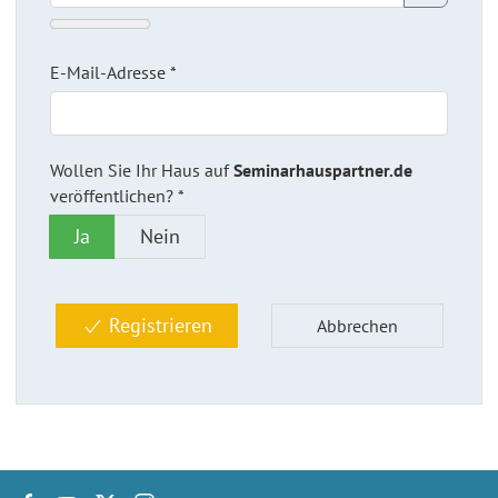
E-Mail-Adresse
*
Wollen Sie Ihr Haus auf
Seminarhauspartner.de
veröffentlichen?
*
Wollen Sie Ihr Haus auf
Seminarhauspar
Ja
Nein
Registrieren
Abbrechen