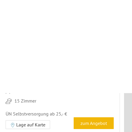
iner Raumkapazität von 50 bis 130 Teilnehmern und
2
bis
244 m
. Finden Sie passende
zwischen
10 €
und
105 €
pro Nacht und Person. 8
n gelegen. Hier entdecken Sie geeignete
Events and Stay,
Seminarhaus in
Neustadt/Harz
Max. 31 Gäste
15 Zimmer
ÜN Selbstversorgung ab 25,- €
zum Angebot
Lage auf Karte