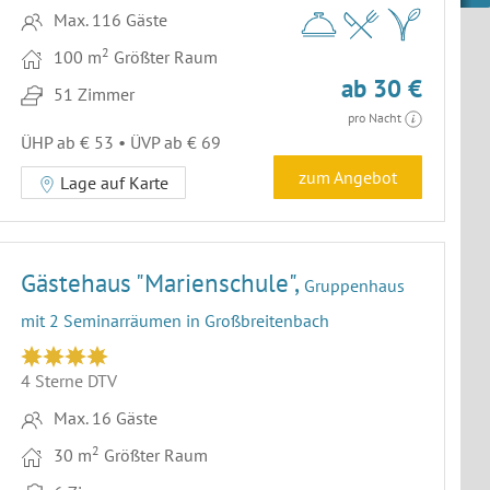
Max. 116 Gäste
2
100 m
Größter Raum
ab 30 €
51 Zimmer
pro Nacht
ÜHP ab € 53 • ÜVP ab € 69
zum Angebot
Lage auf Karte
Gästehaus "Marienschule",
Gruppenhaus
mit 2 Seminarräumen in Großbreitenbach
4 Sterne DTV
Max. 16 Gäste
2
30 m
Größter Raum