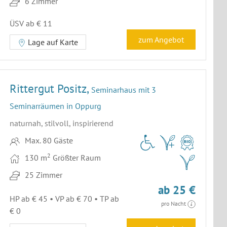
6 Zimmer
ÜSV ab € 11
zum Angebot
Lage auf Karte
Rittergut Positz,
Seminarhaus mit 3
Seminarräumen in Oppurg
naturnah, stilvoll, inspirierend
Max. 80 Gäste
2
130 m
Größter Raum
25 Zimmer
ab 25 €
HP ab € 45 • VP ab € 70 • TP ab
pro Nacht
€ 0