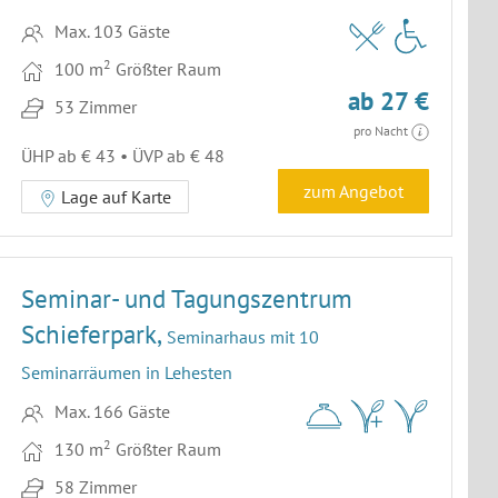
Max. 103 Gäste
2
100 m
Größter Raum
ab 27 €
53 Zimmer
pro Nacht
ÜHP ab € 43 • ÜVP ab € 48
zum Angebot
Lage auf Karte
Seminar- und Tagungszentrum
Schieferpark,
Seminarhaus mit 10
Seminarräumen in Lehesten
Max. 166 Gäste
2
130 m
Größter Raum
58 Zimmer