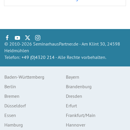
© 2010-2026 SeminarhausPartner.de - Am Klint 30, 24598
Heidmühlen
Telefon:
+49 (0)4320 214
- Alle Rechte vorbehalten.
Baden-Württemberg
Bayern
Berlin
Brandenburg
Bremen
Dresden
Düsseldorf
Erfurt
Essen
Frankfurt/Main
Hamburg
Hannover