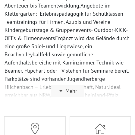
Abenteuer bis Teamentwicklung.Angebote im
Klettergarten:- Erlebnispädagogik für Schulklassen-
Teamtrainings für Firmen, Azubis und Vereine-
Kindergeburtstage & Gruppenevents- Outdoor-KICK-
OFFs & FirmeneventsErgänzt wird das Gelände durch
eine große Spiel- und Liegewiese, ein
Beachvolleyballfeld sowie gemütliche
Aufenthaltsbereiche mit Kaminzimmer. Technik wie
Beamer, Flipchart oder TV stehen für Seminare bereit.
Parkplätze sind vorhanden.Jugendherberge
Hilchenbach – Erlebnis, Gemeinschaft, Natur.Ideal
Mehr
erreichbar aus NRW, Hessen und Rheinland-Pfalz.
Kein DJH-Ausweis benötigt ☀️ Freizeit – Aktiv
entspannen & gemeinsam erleben Rund um die
Jugendherberge Hilchenbach wird Freizeit
großgeschrieben! Ob sportlich, gemütlich oder