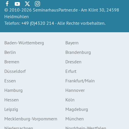
© 2010-2026 SeminarhausPartner.de - Am Klint 30, 24598
Heidmühlen
Telefon:
+49 (0)4320 214
- Alle Rechte vorbehalten.
Baden-Württemberg
Bayern
Berlin
Brandenburg
Bremen
Dresden
Düsseldorf
Erfurt
Essen
Frankfurt/Main
Hamburg
Hannover
Hessen
Köln
Leipzig
Magdeburg
Mecklenburg-Vorpommern
München
Niedersachsen
Nordrhein-Westfalen