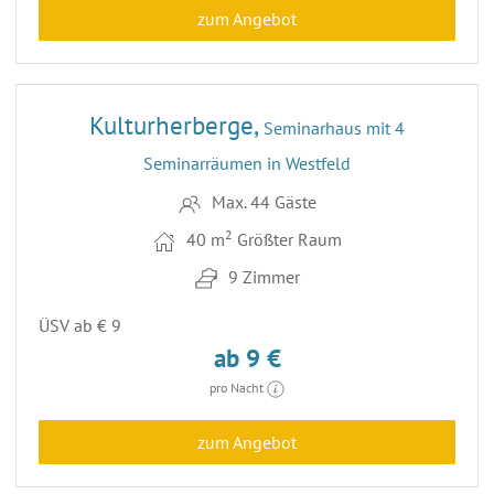
zum Angebot
29
Kulturherberge,
Seminarhaus mit 4
Seminarräumen in Westfeld
Max. 44 Gäste
2
40 m
Größter Raum
9 Zimmer
ÜSV ab € 9
ab 9 €
pro Nacht
zum Angebot
10