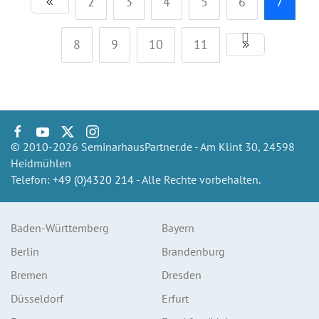
2
3
4
5
6
7
8
9
10
11
© 2010-2026 SeminarhausPartner.de - Am Klint 30, 24598
Heidmühlen
Telefon:
+49 (0)4320 214
- Alle Rechte vorbehalten.
Baden-Württemberg
Bayern
Berlin
Brandenburg
Bremen
Dresden
Düsseldorf
Erfurt