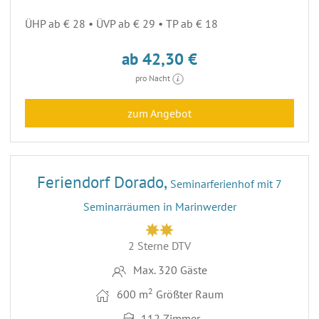
ÜHP ab € 28 • ÜVP ab € 29 • TP ab € 18
ab 42,30 €
pro Nacht
zum Angebot
30
Feriendorf Dorado,
Seminarferienhof mit 7
Seminarräumen in Marinwerder
2 Sterne DTV
Max. 320 Gäste
2
600 m
Größter Raum
112 Zimmer