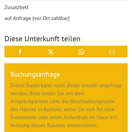
Feiertagen ist die Anfahrt nach Stockach oder zurück
Zusatzbett
über ein Anrufsammeltaxiangebot ermöglicht. Die
Bedienung erfolgt mit dem Stockacher
auf Anfrage (vor Ort zahlbar)
Taxiunternehmen, 07771 4444. Busverbindungen:
von Stockach, Busbahnhof nach Stockach Seelfingen-
Diese Unterkunft teilen
Neumühle.
Buchungsanfrage
Dieser Raum kann nicht direkt einzeln angefragt
werden. Bitte treten Sie mit dem
Ansprechpartner über die Beschreibungsseite
des Hauses in Kontakt, wenn Sie sich für eine
Raummiete oder einen Aufenthalt im Haus mit
Nutzung dieses Raumes interessieren.