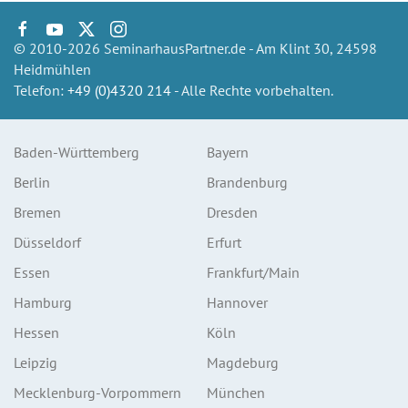
© 2010-2026 SeminarhausPartner.de - Am Klint 30, 24598
Heidmühlen
Telefon:
+49 (0)4320 214
- Alle Rechte vorbehalten.
Baden-Württemberg
Bayern
Berlin
Brandenburg
Bremen
Dresden
Düsseldorf
Erfurt
Essen
Frankfurt/Main
Hamburg
Hannover
Hessen
Köln
Leipzig
Magdeburg
Mecklenburg-Vorpommern
München