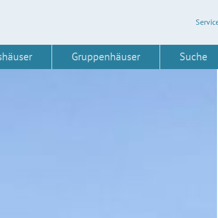
Servic
shäuser
Gruppenhäuser
Suche