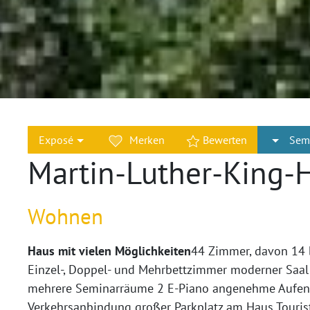
Exposé
Merken
Bewerten
Sem
Martin-Luther-King-
Wohnen
Haus mit vielen Möglichkeiten
44 Zimmer, davon 14 b
Einzel-, Doppel- und Mehrbettzimmer moderner Saal 
mehrere Seminarräume 2 E-Piano angenehme Aufenth
Verkehrsanbindung großer Parkplatz am Haus Touris