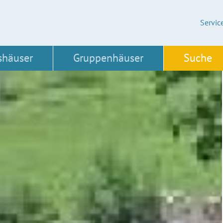
Servic
shäuser
Gruppenhäuser
Suche